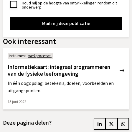
Houd mij op de hoogte van ontwikkelingen rondom dit
Toestemming
onderwerp.
Ook interessant
instrument
werkprocessen
Informatiekaart: integraal programmeren
van de fysieke leefomgeving
In één oogopslag: betekenis, doelen, voorbeelden en
uitgangspunten.
15 juni 2022
Lees
meer
Deze pagina delen?
over
Delen
Delen
Del
Informatiekaart: