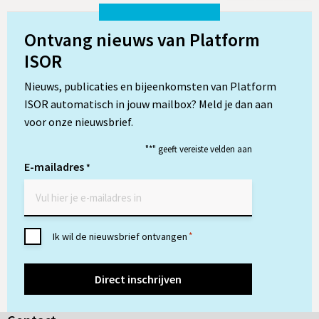
op
op
op
integraal
programmeren
LinkedIn
Twitter
Wh
Ontvang nieuws van Platform
van
ISOR
de
fysieke
Nieuws, publicaties en bijeenkomsten van Platform
leefomgeving
ISOR automatisch in jouw mailbox? Meld je dan aan
voor onze nieuwsbrief.
"
*
" geeft vereiste velden aan
E-mailadres
*
Toestemming
Ik wil de nieuwsbrief ontvangen
*
*