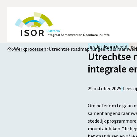
praktijkvoorbeeld
we
Werkprocessen
Utrechtse roadmap fungeert als raamwerk
Utrechtse 
integrale 
29 oktober 2025
|
Leesti
Om beter om te gaan me
samenhangend raamwerk
stedelijk programmeren
mountainbiken. “Je beg
het gaat duren en of je