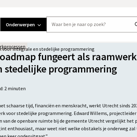
Doorzoek
Onderwerpen
de
website
rkprocessen
 voor integrale en stedelijke programmering
roadmap fungeert als raamwerk
en stedelijke programmering
jd:
2
minuten
t schaarse tijd, financiën en menskracht, werkt Utrecht sinds 20
 voor stedelijke programmering. Edward Willems, projectleider
 van de openbare ruimte bij de gemeente Utrecht vergelijkt het 
int enthousiast, maar weet niet welke obstakels je onderweg za
 een keer onderuitgaat.”