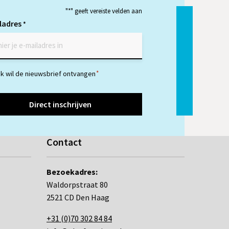
LinkedIn
Twitter
Whatsapp
"
*
" geeft vereiste velden aan
ladres
*
temming
Ik wil de nieuwsbrief ontvangen
*
Contact
Bezoekadres:
Waldorpstraat 80
2521 CD Den Haag
+31 (0)70 302 84 84