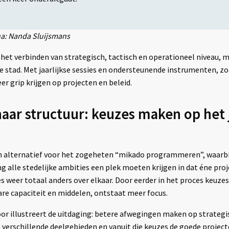
na: Nanda Sluijsmans
 het verbinden van strategisch, tactisch en operationeel niveau, m
 stad. Met jaarlijkse sessies en ondersteunende instrumenten, zo
er grip krijgen op projecten en beleid.
aar structuur: keuzes maken op het 
 alternatief voor het zogeheten “mikado programmeren”, waarbij
 alle stedelijke ambities een plek moeten krijgen in dat éne proje
s weer totaal anders over elkaar. Door eerder in het proces keuze
re capaciteit en middelen, ontstaat meer focus.
r illustreert de uitdaging: betere afwegingen maken op strategis
 verschillende deelgebieden en vanuit die keuzes de goede projec