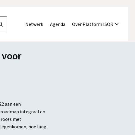
Netwerk
Agenda
Over Platform ISOR
Doorzoek
de
website
 voor
22 aan een
 roadmap integraal en
proces met
l tegenkomen, hoe lang