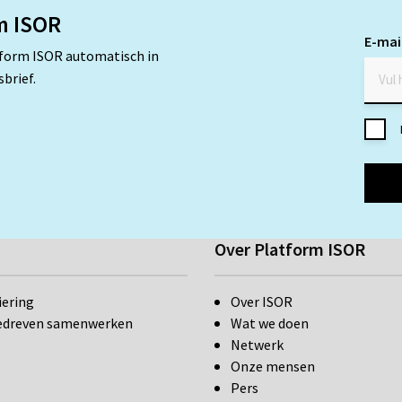
m ISOR
E-mai
tform ISOR automatisch in
brief.
Toes
*
Over Platform ISOR
iering
Over ISOR
edreven samenwerken
Wat we doen
Netwerk
Onze mensen
Pers