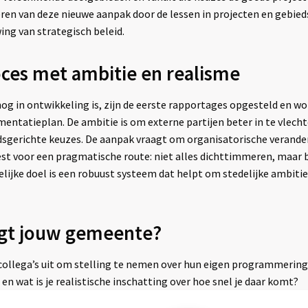
leren van deze nieuwe aanpak door de lessen in projecten en gebi
ng van strategisch beleid.
oces met ambitie en realisme
g in ontwikkeling is, zijn de eerste rapportages opgesteld en w
mentatieplan. De ambitie is om externe partijen beter in te vlech
sgerichte keuzes. De aanpak vraagt om organisatorische verander
est voor een pragmatische route: niet alles dichttimmeren, maar
elijke doel is een robuust systeem dat helpt om stedelijke ambitie
lgt jouw gemeente?
collega’s uit om stelling te nemen over hun eigen programmering
d en wat is je realistische inschatting over hoe snel je daar komt?