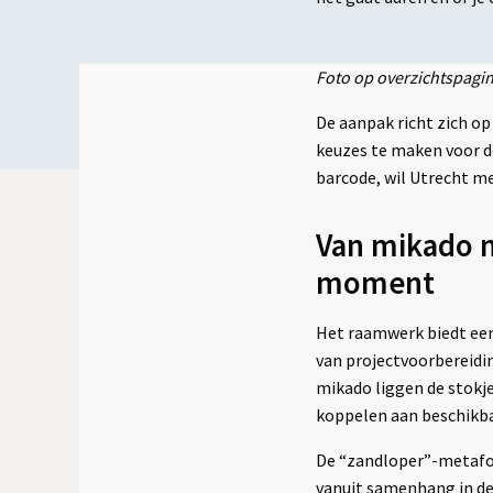
Foto op overzichtspagi
De aanpak richt zich op
keuzes te maken voor de
barcode, wil Utrecht me
Van mikado n
moment
Het raamwerk biedt een
van projectvoorbereiding
mikado liggen de stokje
koppelen aan beschikba
De “zandloper”-metafoo
vanuit samenhang in de