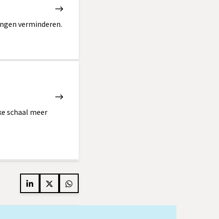
ingen verminderen.
ke schaal meer
Delen
Delen
Delen
op
op
op