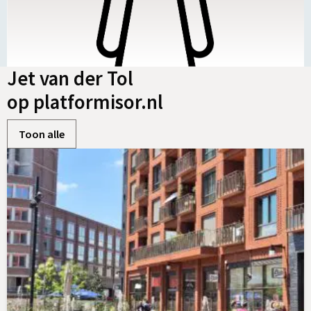
Jet van der Tol
op platformisor.nl
Toon alle
Lees
meer
over
ISOR
legt
basis
voor
jaarprogramma
2025